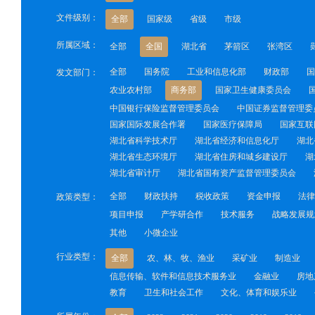
文件级别：
全部
国家级
省级
市级
所属区域：
全部
全国
湖北省
茅箭区
张湾区
全部
国务院
工业和信息化部
财政部
国
发文部门：
农业农村部
商务部
国家卫生健康委员会
中国银行保险监督管理委员会
中国证券监督管理委
国家国际发展合作署
国家医疗保障局
国家互联
湖北省科学技术厅
湖北省经济和信息化厅
湖北
湖北省生态环境厅
湖北省住房和城乡建设厅
湖
湖北省审计厅
湖北省国有资产监督管理委员会
全部
财政扶持
税收政策
资金申报
法律
政策类型：
项目申报
产学研合作
技术服务
战略发展规
其他
小微企业
行业类型：
全部
农、林、牧、渔业
采矿业
制造业
信息传输、软件和信息技术服务业
金融业
房地
教育
卫生和社会工作
文化、体育和娱乐业