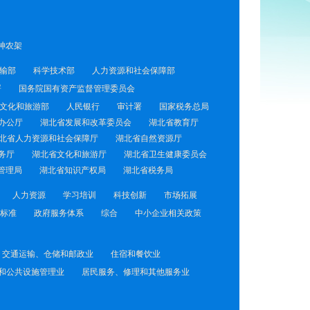
神农架
输部
科学技术部
人力资源和社会保障部
署
国务院国有资产监督管理委员会
文化和旅游部
人民银行
审计署
国家税务总局
办公厅
湖北省发展和改革委员会
湖北省教育厅
北省人力资源和社会保障厅
湖北省自然资源厅
务厅
湖北省文化和旅游厅
湖北省卫生健康委员会
管理局
湖北省知识产权局
湖北省税务局
人力资源
学习培训
科技创新
市场拓展
标准
政府服务体系
综合
中小企业相关政策
交通运输、仓储和邮政业
住宿和餐饮业
和公共设施管理业
居民服务、修理和其他服务业