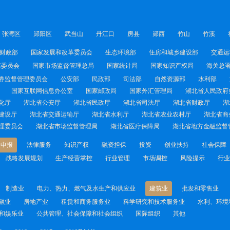
张湾区
郧阳区
武当山
丹江口
房县
郧西
竹山
竹溪
财政部
国家发展和改革委员会
生态环境部
住房和城乡建设部
交通运
康委员会
国家市场监督管理总局
国家统计局
国家知识产权局
海关总
券监督管理委员会
公安部
民政部
司法部
自然资源部
水利部
国家互联网信息办公室
国家邮政局
国家外汇管理局
湖北省人民政府
化厅
湖北省公安厅
湖北省民政厅
湖北省司法厅
湖北省财政厅
湖
建设厅
湖北省交通运输厅
湖北省水利厅
湖北省农业农村厅
湖北省商
理委员会
湖北省市场监督管理局
湖北省医疗保障局
湖北省地方金融监督
金申报
法律服务
知识产权
融资担保
投资
创业扶持
社会保障
战略发展规划
生产经营掌控
行业管理
市场调控
风险提示
行业
制造业
电力、热力、燃气及水生产和供应业
建筑业
批发和零售业
融业
房地产业
租赁和商务服务业
科学研究和技术服务业
水利、环境
和娱乐业
公共管理、社会保障和社会组织
国际组织
其他