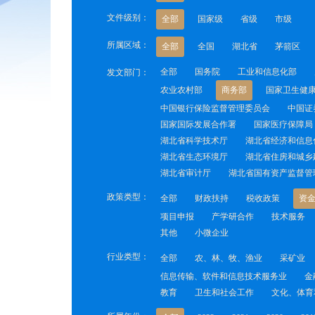
文件级别：
全部
国家级
省级
市级
所属区域：
全部
全国
湖北省
茅箭区
全部
国务院
工业和信息化部
发文部门：
农业农村部
商务部
国家卫生健
中国银行保险监督管理委员会
中国证
国家国际发展合作署
国家医疗保障局
湖北省科学技术厅
湖北省经济和信息
湖北省生态环境厅
湖北省住房和城乡
湖北省审计厅
湖北省国有资产监督管
政策类型：
全部
财政扶持
税收政策
资
项目申报
产学研合作
技术服务
其他
小微企业
行业类型：
全部
农、林、牧、渔业
采矿业
信息传输、软件和信息技术服务业
金
教育
卫生和社会工作
文化、体育