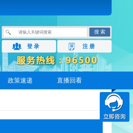
搜 索
登 录
注 册
政策速递
直播回看