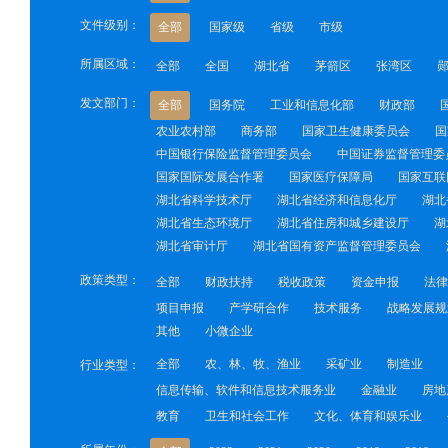
文件级别：
全部
国家级
省级
市级
所属区域：
全部
全国
湖北省
茅箭区
张湾区
发文部门：
全部
国务院
工业和信息化部
财政部
农业农村部
商务部
国家卫生健康委员会
国
中国银行保险监督管理委员会
中国证券监督管理委
国家国际发展合作署
国家医疗保障局
国家互联
湖北省科学技术厅
湖北省经济和信息化厅
湖北
湖北省生态环境厅
湖北省住房和城乡建设厅
湖
湖北省审计厅
湖北省国有资产监督管理委员会
政策类型：
全部
财政扶持
税收政策
资金申报
法律
项目申报
产学研合作
技术服务
战略发展规
其他
小微企业
全部
农、林、牧、渔业
采矿业
制造业
行业类型：
信息传输、软件和信息技术服务业
金融业
房地
教育
卫生和社会工作
文化、体育和娱乐业