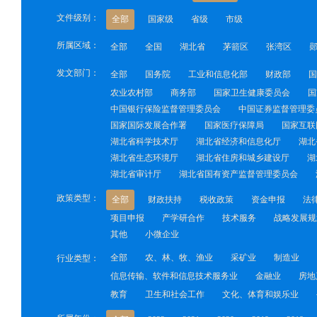
文件级别：
全部
国家级
省级
市级
所属区域：
全部
全国
湖北省
茅箭区
张湾区
发文部门：
全部
国务院
工业和信息化部
财政部
国
农业农村部
商务部
国家卫生健康委员会
国
中国银行保险监督管理委员会
中国证券监督管理委
国家国际发展合作署
国家医疗保障局
国家互联
湖北省科学技术厅
湖北省经济和信息化厅
湖北
湖北省生态环境厅
湖北省住房和城乡建设厅
湖
湖北省审计厅
湖北省国有资产监督管理委员会
政策类型：
全部
财政扶持
税收政策
资金申报
法
项目申报
产学研合作
技术服务
战略发展规
其他
小微企业
全部
农、林、牧、渔业
采矿业
制造业
行业类型：
信息传输、软件和信息技术服务业
金融业
房地
教育
卫生和社会工作
文化、体育和娱乐业