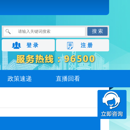
搜 索
登 录
注 册
政策速递
直播回看