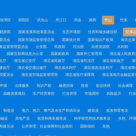
张湾区
郧阳区
武当山
丹江口
房县
郧西
竹山
竹溪
财政部
国家发展和改革委员会
生态环境部
住房和城乡建设部
交通
委员会
国家市场监督管理总局
国家统计局
国家知识产权局
海关总署
券监督管理委员会
公安部
民政部
司法部
自然资源部
水利部
国家互联网信息办公室
国家邮政局
国家外汇管理局
湖北省人民政府
化厅
湖北省公安厅
湖北省民政厅
湖北省司法厅
湖北省财政厅
湖
建设厅
湖北省交通运输厅
湖北省水利厅
湖北省农业农村厅
湖北省商
理委员会
湖北省市场监督管理局
湖北省医疗保障局
湖北省地方金融监督
申报
法律服务
知识产权
融资担保
投资
创业扶持
社会保障
战略发展规划
生产经营掌控
行业管理
市场调控
风险提示
行业
制造业
电力、热力、燃气及水生产和供应业
建筑业
批发和零售业
金融业
房地产业
租赁和商务服务业
科学研究和技术服务业
水利、环
和娱乐业
公共管理、社会保障和社会组织
国际组织
其他