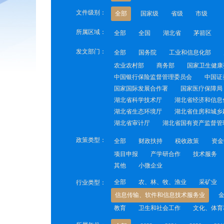
文件级别：
全部
国家级
省级
市级
所属区域：
全部
全国
湖北省
茅箭区
发文部门：
全部
国务院
工业和信息化部
农业农村部
商务部
国家卫生健康
中国银行保险监督管理委员会
中国证
国家国际发展合作署
国家医疗保障局
湖北省科学技术厅
湖北省经济和信息
湖北省生态环境厅
湖北省住房和城乡
湖北省审计厅
湖北省国有资产监督管
政策类型：
全部
财政扶持
税收政策
资金
项目申报
产学研合作
技术服务
其他
小微企业
全部
农、林、牧、渔业
采矿业
行业类型：
信息传输、软件和信息技术服务业
教育
卫生和社会工作
文化、体育