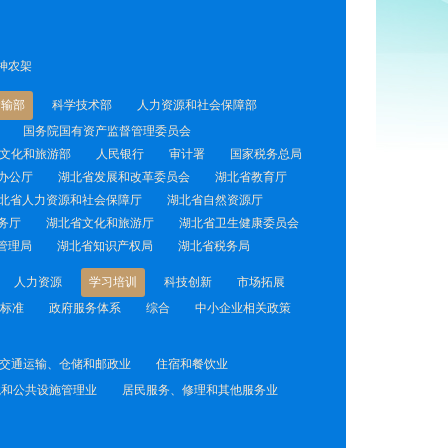
神农架
运输部
科学技术部
人力资源和社会保障部
国务院国有资产监督管理委员会
文化和旅游部
人民银行
审计署
国家税务总局
办公厅
湖北省发展和改革委员会
湖北省教育厅
北省人力资源和社会保障厅
湖北省自然资源厅
务厅
湖北省文化和旅游厅
湖北省卫生健康委员会
管理局
湖北省知识产权局
湖北省税务局
人力资源
学习培训
科技创新
市场拓展
标准
政府服务体系
综合
中小企业相关政策
交通运输、仓储和邮政业
住宿和餐饮业
境和公共设施管理业
居民服务、修理和其他服务业