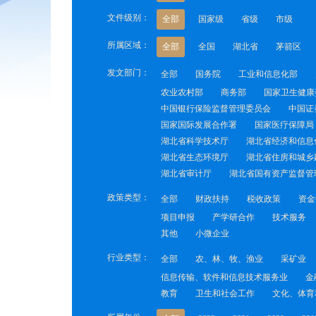
文件级别：
全部
国家级
省级
市级
所属区域：
全部
全国
湖北省
茅箭区
发文部门：
全部
国务院
工业和信息化部
农业农村部
商务部
国家卫生健康
中国银行保险监督管理委员会
中国证
国家国际发展合作署
国家医疗保障局
湖北省科学技术厅
湖北省经济和信息
湖北省生态环境厅
湖北省住房和城乡
湖北省审计厅
湖北省国有资产监督管
政策类型：
全部
财政扶持
税收政策
资金
项目申报
产学研合作
技术服务
其他
小微企业
行业类型：
全部
农、林、牧、渔业
采矿业
信息传输、软件和信息技术服务业
金
教育
卫生和社会工作
文化、体育