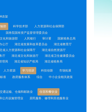
神农架
运输部
科学技术部
人力资源和社会保障部
国务院国有资产监督管理委员会
文化和旅游部
人民银行
审计署
国家税务总局
办公厅
湖北省发展和改革委员会
湖北省教育厅
北省人力资源和社会保障厅
湖北省自然资源厅
务厅
湖北省文化和旅游厅
湖北省卫生健康委员会
管理局
湖北省知识产权局
湖北省税务局
人力资源
学习培训
科技创新
市场拓展
标准
政府服务体系
综合
中小企业相关政策
交通运输、仓储和邮政业
住宿和餐饮业
和公共设施管理业
居民服务、修理和其他服务业