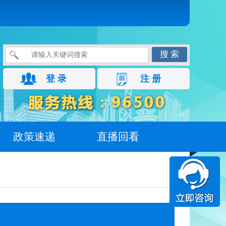
搜 索
登 录
注 册
政策速递
直播回看