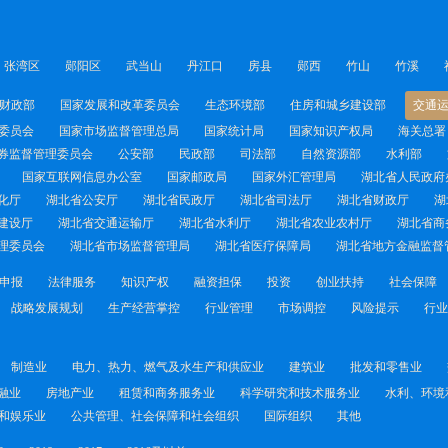
张湾区
郧阳区
武当山
丹江口
房县
郧西
竹山
竹溪
财政部
国家发展和改革委员会
生态环境部
住房和城乡建设部
交通
委员会
国家市场监督管理总局
国家统计局
国家知识产权局
海关总署
券监督管理委员会
公安部
民政部
司法部
自然资源部
水利部
国家互联网信息办公室
国家邮政局
国家外汇管理局
湖北省人民政府
化厅
湖北省公安厅
湖北省民政厅
湖北省司法厅
湖北省财政厅
湖
建设厅
湖北省交通运输厅
湖北省水利厅
湖北省农业农村厅
湖北省商
理委员会
湖北省市场监督管理局
湖北省医疗保障局
湖北省地方金融监督
申报
法律服务
知识产权
融资担保
投资
创业扶持
社会保障
战略发展规划
生产经营掌控
行业管理
市场调控
风险提示
行业
制造业
电力、热力、燃气及水生产和供应业
建筑业
批发和零售业
融业
房地产业
租赁和商务服务业
科学研究和技术服务业
水利、环境
和娱乐业
公共管理、社会保障和社会组织
国际组织
其他