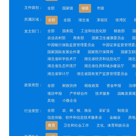
文件级别：
全部
国家级
省级
市级
所属区域：
全部
全国
湖北省
茅箭区
张湾区
全部
国务院
工业和信息化部
财政部
国
发文部门：
农业农村部
商务部
国家卫生健康委员会
国
中国银行保险监督管理委员会
中国证券监督管理委
国家国际发展合作署
国家医疗保障局
国家互联
湖北省科学技术厅
湖北省经济和信息化厅
湖北
湖北省生态环境厅
湖北省住房和城乡建设厅
湖
湖北省审计厅
湖北省国有资产监督管理委员会
政策类型：
全部
财政扶持
税收政策
资金申报
法律
项目申报
产学研合作
技术服务
战略发展规
其他
小微企业
全部
农、林、牧、渔业
采矿业
制造业
行业类型：
信息传输、软件和信息技术服务业
金融业
房地
教育
卫生和社会工作
文化、体育和娱乐业