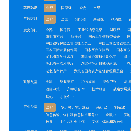
文件级别：
全部
国家级
省级
市级
所属区域：
全部
全国
湖北省
茅箭区
张湾区
全部
国务院
工业和信息化部
财政部
国
发文部门：
农业农村部
商务部
国家卫生健康委员会
国
中国银行保险监督管理委员会
中国证券监督管理委
国家国际发展合作署
国家医疗保障局
国家互联
湖北省科学技术厅
湖北省经济和信息化厅
湖北
湖北省生态环境厅
湖北省住房和城乡建设厅
湖
湖北省审计厅
湖北省国有资产监督管理委员会
全部
财政扶持
税收政策
资金申报
法律
政策类型：
项目申报
产学研合作
技术服务
战略发展规
其他
小微企业
行业类型：
全部
农、林、牧、渔业
采矿业
制造业
信息传输、软件和信息技术服务业
金融业
房地
教育
卫生和社会工作
文化、体育和娱乐业