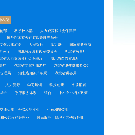
神农架
输部
科学技术部
人力资源和社会保障部
国务院国有资产监督管理委员会
文化和旅游部
人民银行
审计署
国家税务总局
办公厅
湖北省发展和改革委员会
湖北省教育厅
北省人力资源和社会保障厅
湖北省自然资源厅
务厅
湖北省文化和旅游厅
湖北省卫生健康委员会
管理局
湖北省知识产权局
湖北省税务局
人力资源
学习培训
科技创新
市场拓展
标准
政府服务体系
综合
中小企业相关政策
交通运输、仓储和邮政业
住宿和餐饮业
境和公共设施管理业
居民服务、修理和其他服务业