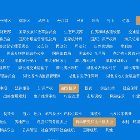
张湾区
郧阳区
武当山
丹江口
房县
郧西
竹山
竹溪
财政部
国家发展和改革委员会
生态环境部
住房和城乡建设部
交通运
委员会
国家市场监督管理总局
国家统计局
国家知识产权局
海关总署
券监督管理委员会
公安部
民政部
司法部
自然资源部
水利部
国家互联网信息办公室
国家邮政局
国家外汇管理局
湖北省人民政府
化厅
湖北省公安厅
湖北省民政厅
湖北省司法厅
湖北省财政厅
湖
建设厅
湖北省交通运输厅
湖北省水利厅
湖北省农业农村厅
湖北省商
管理委员会
湖北省市场监督管理局
湖北省医疗保障局
湖北省地方金融监督
申报
法律服务
知识产权
融资担保
投资
创业扶持
社会保障
战略发展规划
生产经营掌控
行业管理
市场调控
风险提示
行业
制造业
电力、热力、燃气及水生产和供应业
建筑业
批发和零售业
融业
房地产业
租赁和商务服务业
科学研究和技术服务业
水利、环
和娱乐业
公共管理、社会保障和社会组织
国际组织
其他