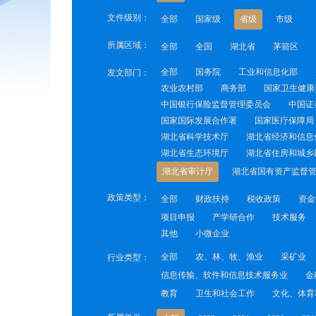
文件级别：
全部
国家级
省级
市级
所属区域：
全部
全国
湖北省
茅箭区
全部
国务院
工业和信息化部
发文部门：
农业农村部
商务部
国家卫生健康
中国银行保险监督管理委员会
中国证
国家国际发展合作署
国家医疗保障局
湖北省科学技术厅
湖北省经济和信息
湖北省生态环境厅
湖北省住房和城乡
湖北省审计厅
湖北省国有资产监督
政策类型：
全部
财政扶持
税收政策
资金
项目申报
产学研合作
技术服务
其他
小微企业
全部
农、林、牧、渔业
采矿业
行业类型：
信息传输、软件和信息技术服务业
金
教育
卫生和社会工作
文化、体育