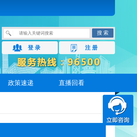
搜 索
登 录
注 册
政策速递
直播回看