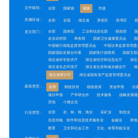
文件级别：
全部
国家级
省级
市级
所属区域：
全部
全国
湖北省
茅箭区
张湾区
全部
国务院
工业和信息化部
财政部
国
发文部门：
农业农村部
商务部
国家卫生健康委员会
国
中国银行保险监督管理委员会
中国证券监督管理委
国家国际发展合作署
国家医疗保障局
国家互联
湖北省科学技术厅
湖北省经济和信息化厅
湖北
湖北省生态环境厅
湖北省住房和城乡建设厅
湖
湖北省审计厅
湖北省国有资产监督管理委员会
政策类型：
全部
财政扶持
税收政策
资金申报
法
项目申报
产学研合作
技术服务
战略发展规
其他
小微企业
全部
农、林、牧、渔业
采矿业
制造业
行业类型：
信息传输、软件和信息技术服务业
金融业
房地
教育
卫生和社会工作
文化、体育和娱乐业