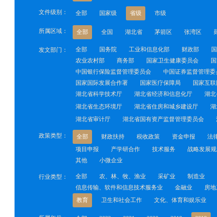
文件级别：
全部
国家级
省级
市级
所属区域：
全部
全国
湖北省
茅箭区
张湾区
全部
国务院
工业和信息化部
财政部
国
发文部门：
农业农村部
商务部
国家卫生健康委员会
国
中国银行保险监督管理委员会
中国证券监督管理委
国家国际发展合作署
国家医疗保障局
国家互联
湖北省科学技术厅
湖北省经济和信息化厅
湖北
湖北省生态环境厅
湖北省住房和城乡建设厅
湖
湖北省审计厅
湖北省国有资产监督管理委员会
政策类型：
全部
财政扶持
税收政策
资金申报
法
项目申报
产学研合作
技术服务
战略发展规
其他
小微企业
全部
农、林、牧、渔业
采矿业
制造业
行业类型：
信息传输、软件和信息技术服务业
金融业
房地
教育
卫生和社会工作
文化、体育和娱乐业