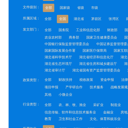
文件级别：
全部
国家级
省级
市级
所属区域：
全部
全国
湖北省
茅箭区
张湾区
发文部门：
全部
国务院
工业和信息化部
财政部
国
农业农村部
商务部
国家卫生健康委员会
国
中国银行保险监督管理委员会
中国证券监督管理委
国家国际发展合作署
国家医疗保障局
国家互联
湖北省科学技术厅
湖北省经济和信息化厅
湖北
湖北省生态环境厅
湖北省住房和城乡建设厅
湖
湖北省审计厅
湖北省国有资产监督管理委员会
全部
财政扶持
税收政策
资金申报
法律
政策类型：
项目申报
产学研合作
技术服务
战略发展规
其他
小微企业
行业类型：
全部
农、林、牧、渔业
采矿业
制造业
信息传输、软件和信息技术服务业
金融业
房地
教育
卫生和社会工作
文化、体育和娱乐业