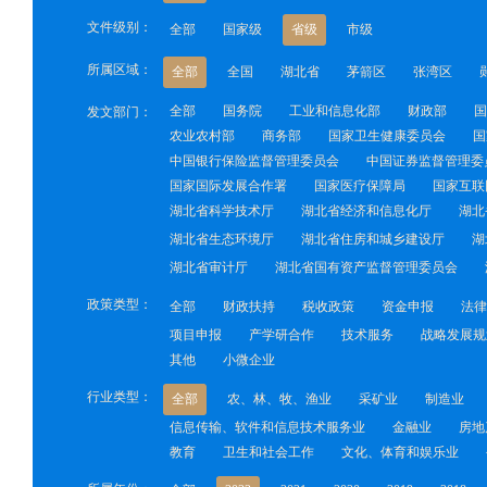
文件级别：
全部
国家级
省级
市级
所属区域：
全部
全国
湖北省
茅箭区
张湾区
全部
国务院
工业和信息化部
财政部
国
发文部门：
农业农村部
商务部
国家卫生健康委员会
国
中国银行保险监督管理委员会
中国证券监督管理委
国家国际发展合作署
国家医疗保障局
国家互联
湖北省科学技术厅
湖北省经济和信息化厅
湖北
湖北省生态环境厅
湖北省住房和城乡建设厅
湖
湖北省审计厅
湖北省国有资产监督管理委员会
政策类型：
全部
财政扶持
税收政策
资金申报
法律
项目申报
产学研合作
技术服务
战略发展规
其他
小微企业
行业类型：
全部
农、林、牧、渔业
采矿业
制造业
信息传输、软件和信息技术服务业
金融业
房地
教育
卫生和社会工作
文化、体育和娱乐业