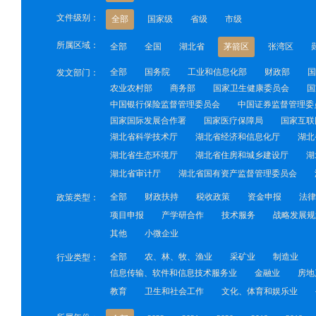
文件级别：
全部
国家级
省级
市级
所属区域：
全部
全国
湖北省
茅箭区
张湾区
全部
国务院
工业和信息化部
财政部
国
发文部门：
农业农村部
商务部
国家卫生健康委员会
国
中国银行保险监督管理委员会
中国证券监督管理委
国家国际发展合作署
国家医疗保障局
国家互联
湖北省科学技术厅
湖北省经济和信息化厅
湖北
湖北省生态环境厅
湖北省住房和城乡建设厅
湖
湖北省审计厅
湖北省国有资产监督管理委员会
全部
财政扶持
税收政策
资金申报
法律
政策类型：
项目申报
产学研合作
技术服务
战略发展规
其他
小微企业
全部
农、林、牧、渔业
采矿业
制造业
行业类型：
信息传输、软件和信息技术服务业
金融业
房地
教育
卫生和社会工作
文化、体育和娱乐业