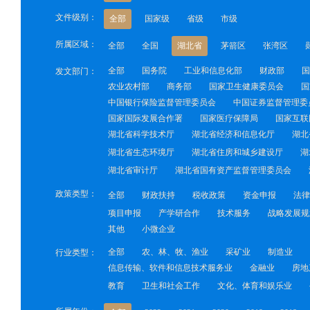
文件级别：
全部
国家级
省级
市级
所属区域：
全部
全国
湖北省
茅箭区
张湾区
全部
国务院
工业和信息化部
财政部
国
发文部门：
农业农村部
商务部
国家卫生健康委员会
国
中国银行保险监督管理委员会
中国证券监督管理委
国家国际发展合作署
国家医疗保障局
国家互联
湖北省科学技术厅
湖北省经济和信息化厅
湖北
湖北省生态环境厅
湖北省住房和城乡建设厅
湖
湖北省审计厅
湖北省国有资产监督管理委员会
政策类型：
全部
财政扶持
税收政策
资金申报
法律
项目申报
产学研合作
技术服务
战略发展规
其他
小微企业
全部
农、林、牧、渔业
采矿业
制造业
行业类型：
信息传输、软件和信息技术服务业
金融业
房地
教育
卫生和社会工作
文化、体育和娱乐业