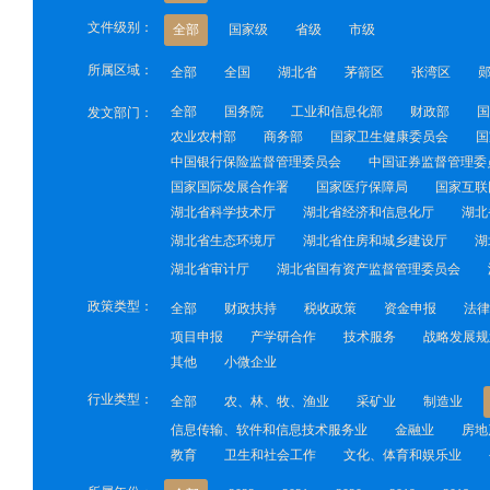
文件级别：
全部
国家级
省级
市级
所属区域：
全部
全国
湖北省
茅箭区
张湾区
全部
国务院
工业和信息化部
财政部
国
发文部门：
农业农村部
商务部
国家卫生健康委员会
国
中国银行保险监督管理委员会
中国证券监督管理委
国家国际发展合作署
国家医疗保障局
国家互联
湖北省科学技术厅
湖北省经济和信息化厅
湖北
湖北省生态环境厅
湖北省住房和城乡建设厅
湖
湖北省审计厅
湖北省国有资产监督管理委员会
政策类型：
全部
财政扶持
税收政策
资金申报
法律
项目申报
产学研合作
技术服务
战略发展规
其他
小微企业
行业类型：
全部
农、林、牧、渔业
采矿业
制造业
信息传输、软件和信息技术服务业
金融业
房地
教育
卫生和社会工作
文化、体育和娱乐业