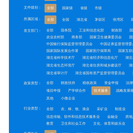
文件级别：
全部
国家级
省级
市级
所属区域：
全部
全国
湖北省
茅箭区
张湾区
全部
国务院
工业和信息化部
财政部
国
发文部门：
农业农村部
商务部
国家卫生健康委员会
国
中国银行保险监督管理委员会
中国证券监督管理委
国家国际发展合作署
国家医疗保障局
国家互联
湖北省科学技术厅
湖北省经济和信息化厅
湖北
湖北省生态环境厅
湖北省住房和城乡建设厅
湖
湖北省审计厅
湖北省国有资产监督管理委员会
全部
财政扶持
税收政策
资金申报
法律
政策类型：
项目申报
产学研合作
技术服务
战略发展
其他
小微企业
行业类型：
全部
农、林、牧、渔业
采矿业
制造业
信息传输、软件和信息技术服务业
金融业
房地
教育
卫生和社会工作
文化、体育和娱乐业