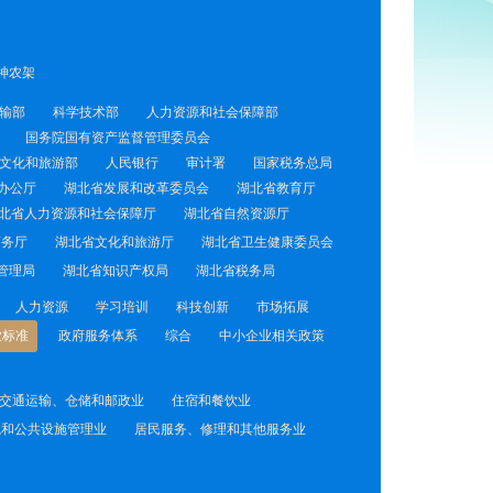
神农架
输部
科学技术部
人力资源和社会保障部
国务院国有资产监督管理委员会
文化和旅游部
人民银行
审计署
国家税务总局
办公厅
湖北省发展和改革委员会
湖北省教育厅
北省人力资源和社会保障厅
湖北省自然资源厅
商务厅
湖北省文化和旅游厅
湖北省卫生健康委员会
管理局
湖北省知识产权局
湖北省税务局
人力资源
学习培训
科技创新
市场拓展
业标准
政府服务体系
综合
中小企业相关政策
交通运输、仓储和邮政业
住宿和餐饮业
境和公共设施管理业
居民服务、修理和其他服务业