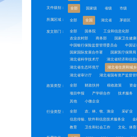
文件级别：
全部
国家级
省级
市级
所属区域：
全部
全国
湖北省
茅箭区
全部
国务院
工业和信息化部
发文部门：
农业农村部
商务部
国家卫生健康
中国银行保险监督管理委员会
中国证
国家国际发展合作署
国家医疗保障局
湖北省科学技术厅
湖北省经济和信息
湖北省生态环境厅
湖北省住房和城乡
湖北省审计厅
湖北省国有资产监督管
全部
财政扶持
税收政策
资金
政策类型：
项目申报
产学研合作
技术服务
其他
小微企业
全部
农、林、牧、渔业
采矿业
行业类型：
信息传输、软件和信息技术服务业
金
教育
卫生和社会工作
文化、体育