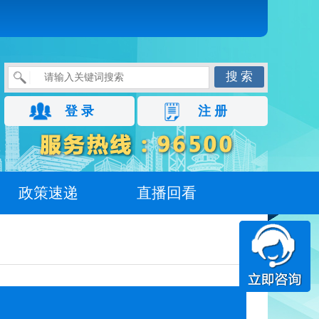
搜 索
登 录
注 册
政策速递
直播回看