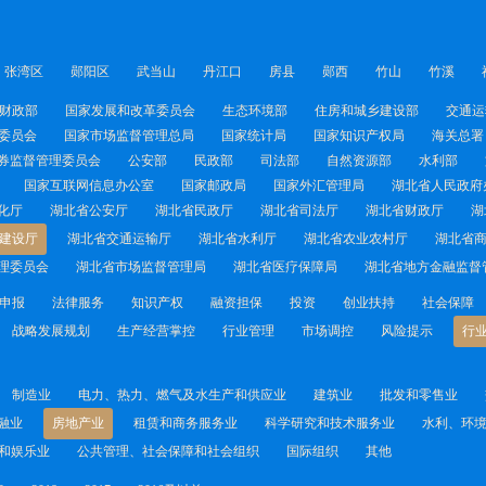
张湾区
郧阳区
武当山
丹江口
房县
郧西
竹山
竹溪
财政部
国家发展和改革委员会
生态环境部
住房和城乡建设部
交通运
委员会
国家市场监督管理总局
国家统计局
国家知识产权局
海关总署
券监督管理委员会
公安部
民政部
司法部
自然资源部
水利部
国家互联网信息办公室
国家邮政局
国家外汇管理局
湖北省人民政府
化厅
湖北省公安厅
湖北省民政厅
湖北省司法厅
湖北省财政厅
湖
建设厅
湖北省交通运输厅
湖北省水利厅
湖北省农业农村厅
湖北省
理委员会
湖北省市场监督管理局
湖北省医疗保障局
湖北省地方金融监督
申报
法律服务
知识产权
融资担保
投资
创业扶持
社会保障
战略发展规划
生产经营掌控
行业管理
市场调控
风险提示
行
制造业
电力、热力、燃气及水生产和供应业
建筑业
批发和零售业
融业
房地产业
租赁和商务服务业
科学研究和技术服务业
水利、环
和娱乐业
公共管理、社会保障和社会组织
国际组织
其他