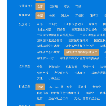
文件级别：
全部
国家级
省级
市级
所属区域：
全部
全国
湖北省
茅箭区
张湾区
全部
国务院
工业和信息化部
财政部
国
发文部门：
农业农村部
商务部
国家卫生健康委员会
国
中国银行保险监督管理委员会
中国证券监督管理委
国家国际发展合作署
国家医疗保障局
国家互联
湖北省科学技术厅
湖北省经济和信息化厅
湖北
湖北省生态环境厅
湖北省住房和城乡建设厅
湖北省审计厅
湖北省国有资产监督管理委员会
政策类型：
全部
财政扶持
税收政策
资金申报
法律
项目申报
产学研合作
技术服务
战略发展规
其他
小微企业
行业类型：
全部
农、林、牧、渔业
采矿业
制造业
信息传输、软件和信息技术服务业
金融业
房地
教育
卫生和社会工作
文化、体育和娱乐业