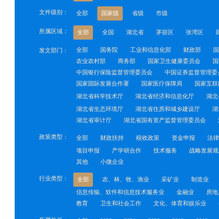
文件级别：
全部
国家级
省级
市级
所属区域：
全部
全国
湖北省
茅箭区
张湾区
全部
国务院
工业和信息化部
财政部
国
发文部门：
农业农村部
商务部
国家卫生健康委员会
国
中国银行保险监督管理委员会
中国证券监督管理委
国家国际发展合作署
国家医疗保障局
国家互联
湖北省科学技术厅
湖北省经济和信息化厅
湖北
湖北省生态环境厅
湖北省住房和城乡建设厅
湖
湖北省审计厅
湖北省国有资产监督管理委员会
政策类型：
全部
财政扶持
税收政策
资金申报
法律
项目申报
产学研合作
技术服务
战略发展规
其他
小微企业
行业类型：
全部
农、林、牧、渔业
采矿业
制造业
信息传输、软件和信息技术服务业
金融业
房地
教育
卫生和社会工作
文化、体育和娱乐业