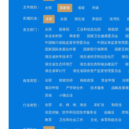
文件级别：
全部
国家级
省级
市级
所属区域：
全部
全国
湖北省
茅箭区
张湾区
全部
国务院
工业和信息化部
财政部
国
发文部门：
农业农村部
商务部
国家卫生健康委员会
国
中国银行保险监督管理委员会
中国证券监督管理委
国家国际发展合作署
国家医疗保障局
国家互联
湖北省科学技术厅
湖北省经济和信息化厅
湖北
湖北省生态环境厅
湖北省住房和城乡建设厅
湖
湖北省审计厅
湖北省国有资产监督管理委员会
全部
财政扶持
税收政策
资金申报
法律
政策类型：
项目申报
产学研合作
技术服务
战略发展规
其他
小微企业
全部
农、林、牧、渔业
采矿业
制造业
行业类型：
信息传输、软件和信息技术服务业
金融业
房地
教育
卫生和社会工作
文化、体育和娱乐业