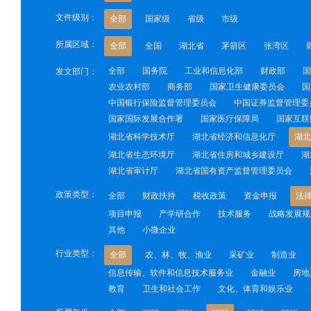
文件级别：
全部
国家级
省级
市级
所属区域：
全部
全国
湖北省
茅箭区
张湾区
全部
国务院
工业和信息化部
财政部
国
发文部门：
农业农村部
商务部
国家卫生健康委员会
国
中国银行保险监督管理委员会
中国证券监督管理委
国家国际发展合作署
国家医疗保障局
国家互联
湖北省科学技术厅
湖北省经济和信息化厅
湖北
湖北省生态环境厅
湖北省住房和城乡建设厅
湖
湖北省审计厅
湖北省国有资产监督管理委员会
政策类型：
全部
财政扶持
税收政策
资金申报
法
项目申报
产学研合作
技术服务
战略发展规
其他
小微企业
行业类型：
全部
农、林、牧、渔业
采矿业
制造业
信息传输、软件和信息技术服务业
金融业
房地
教育
卫生和社会工作
文化、体育和娱乐业