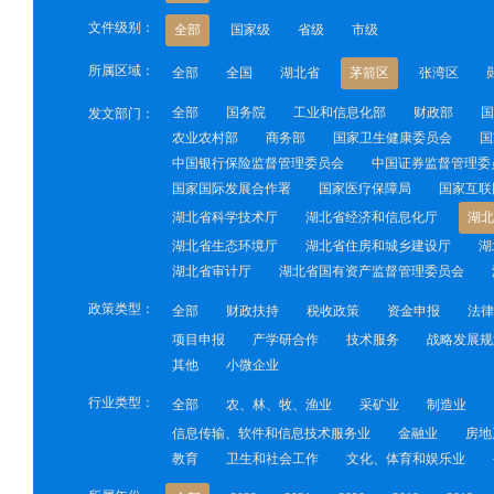
文件级别：
全部
国家级
省级
市级
所属区域：
全部
全国
湖北省
茅箭区
张湾区
全部
国务院
工业和信息化部
财政部
国
发文部门：
农业农村部
商务部
国家卫生健康委员会
国
中国银行保险监督管理委员会
中国证券监督管理委
国家国际发展合作署
国家医疗保障局
国家互联
湖北省科学技术厅
湖北省经济和信息化厅
湖北
湖北省生态环境厅
湖北省住房和城乡建设厅
湖
湖北省审计厅
湖北省国有资产监督管理委员会
政策类型：
全部
财政扶持
税收政策
资金申报
法律
项目申报
产学研合作
技术服务
战略发展规
其他
小微企业
行业类型：
全部
农、林、牧、渔业
采矿业
制造业
信息传输、软件和信息技术服务业
金融业
房地
教育
卫生和社会工作
文化、体育和娱乐业