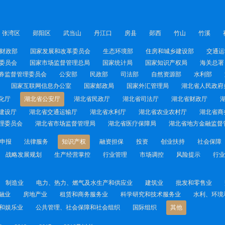
张湾区
郧阳区
武当山
丹江口
房县
郧西
竹山
竹溪
财政部
国家发展和改革委员会
生态环境部
住房和城乡建设部
交通运
委员会
国家市场监督管理总局
国家统计局
国家知识产权局
海关总署
券监督管理委员会
公安部
民政部
司法部
自然资源部
水利部
国家互联网信息办公室
国家邮政局
国家外汇管理局
湖北省人民政府
化厅
湖北省公安厅
湖北省民政厅
湖北省司法厅
湖北省财政厅
建设厅
湖北省交通运输厅
湖北省水利厅
湖北省农业农村厅
湖北省商
理委员会
湖北省市场监督管理局
湖北省医疗保障局
湖北省地方金融监督
申报
法律服务
知识产权
融资担保
投资
创业扶持
社会保障
战略发展规划
生产经营掌控
行业管理
市场调控
风险提示
行业
制造业
电力、热力、燃气及水生产和供应业
建筑业
批发和零售业
融业
房地产业
租赁和商务服务业
科学研究和技术服务业
水利、环境
和娱乐业
公共管理、社会保障和社会组织
国际组织
其他