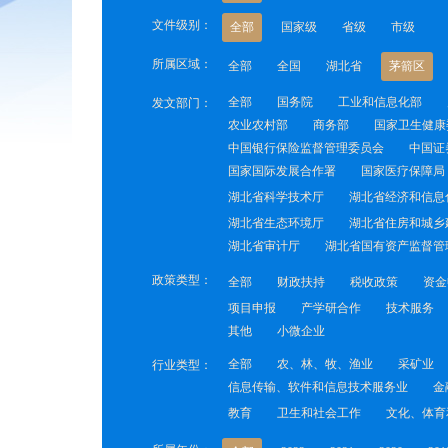
文件级别：
全部
国家级
省级
市级
所属区域：
全部
全国
湖北省
茅箭区
全部
国务院
工业和信息化部
发文部门：
农业农村部
商务部
国家卫生健康
中国银行保险监督管理委员会
中国证
国家国际发展合作署
国家医疗保障局
湖北省科学技术厅
湖北省经济和信息
湖北省生态环境厅
湖北省住房和城乡
湖北省审计厅
湖北省国有资产监督管
政策类型：
全部
财政扶持
税收政策
资金
项目申报
产学研合作
技术服务
其他
小微企业
全部
农、林、牧、渔业
采矿业
行业类型：
信息传输、软件和信息技术服务业
金
教育
卫生和社会工作
文化、体育