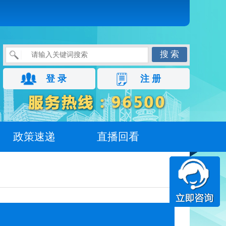
搜 索
登 录
注 册
政策速递
直播回看