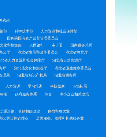
神农架
输部
科学技术部
人力资源和社会保障部
国务院国有资产监督管理委员会
文化和旅游部
人民银行
审计署
国家税务总局
办公厅
湖北省发展和改革委员会
湖北省教育厅
湖北省人力资源和社会保障厅
湖北省自然资源厅
务厅
湖北省文化和旅游厅
湖北省卫生健康委员会
管理局
湖北省知识产权局
湖北省税务局
人力资源
学习培训
科技创新
市场拓展
标准
政府服务体系
综合
中小企业相关政策
交通运输、仓储和邮政业
住宿和餐饮业
和公共设施管理业
居民服务、修理和其他服务业