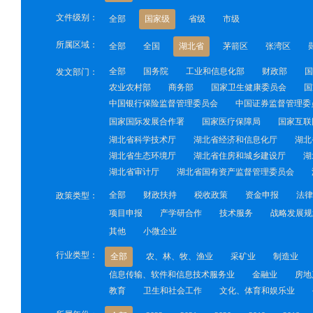
文件级别：
全部
国家级
省级
市级
所属区域：
全部
全国
湖北省
茅箭区
张湾区
全部
国务院
工业和信息化部
财政部
国
发文部门：
农业农村部
商务部
国家卫生健康委员会
国
中国银行保险监督管理委员会
中国证券监督管理委
国家国际发展合作署
国家医疗保障局
国家互联
湖北省科学技术厅
湖北省经济和信息化厅
湖北
湖北省生态环境厅
湖北省住房和城乡建设厅
湖
湖北省审计厅
湖北省国有资产监督管理委员会
全部
财政扶持
税收政策
资金申报
法律
政策类型：
项目申报
产学研合作
技术服务
战略发展规
其他
小微企业
行业类型：
全部
农、林、牧、渔业
采矿业
制造业
信息传输、软件和信息技术服务业
金融业
房地
教育
卫生和社会工作
文化、体育和娱乐业