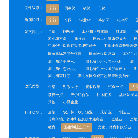
文件级别：
全部
国家级
省级
市级
所属区域：
全部
全国
湖北省
茅箭区
张湾区
全部
国务院
工业和信息化部
财政部
国
发文部门：
农业农村部
商务部
国家卫生健康委员会
国
中国银行保险监督管理委员会
中国证券监督管理委
国家国际发展合作署
国家医疗保障局
国家互联
湖北省科学技术厅
湖北省经济和信息化厅
湖北
湖北省生态环境厅
湖北省住房和城乡建设厅
湖
湖北省审计厅
湖北省国有资产监督管理委员会
政策类型：
全部
财政扶持
税收政策
资金申报
法
项目申报
产学研合作
技术服务
战略发展规
其他
小微企业
全部
农、林、牧、渔业
采矿业
制造业
行业类型：
信息传输、软件和信息技术服务业
金融业
房地
教育
卫生和社会工作
文化、体育和娱乐业