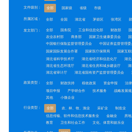
文件级别：
全部
国家级
省级
市级
所属区域：
全部
全国
湖北省
茅箭区
张湾区
全部
国务院
工业和信息化部
财政部
国
发文部门：
农业农村部
商务部
国家卫生健康委员会
国
中国银行保险监督管理委员会
中国证券监督管理委
国家国际发展合作署
国家医疗保障局
国家互联
湖北省科学技术厅
湖北省经济和信息化厅
湖北
湖北省生态环境厅
湖北省住房和城乡建设厅
湖
湖北省审计厅
湖北省国有资产监督管理委员会
政策类型：
全部
财政扶持
税收政策
资金申报
法律
项目申报
产学研合作
技术服务
战略发展规
其他
小微企业
行业类型：
全部
农、林、牧、渔业
采矿业
制造业
信息传输、软件和信息技术服务业
金融业
房地
教育
卫生和社会工作
文化、体育和娱乐业