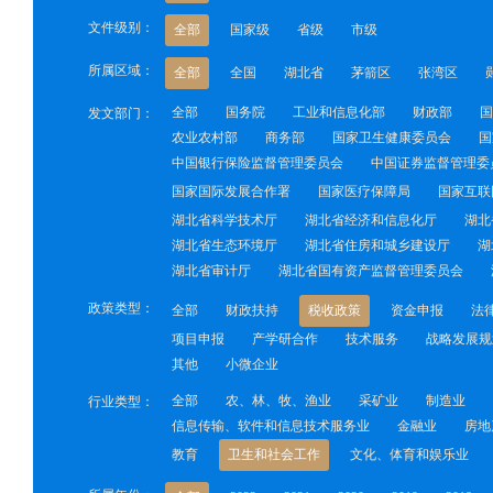
文件级别：
全部
国家级
省级
市级
所属区域：
全部
全国
湖北省
茅箭区
张湾区
全部
国务院
工业和信息化部
财政部
国
发文部门：
农业农村部
商务部
国家卫生健康委员会
国
中国银行保险监督管理委员会
中国证券监督管理委
国家国际发展合作署
国家医疗保障局
国家互联
湖北省科学技术厅
湖北省经济和信息化厅
湖北
湖北省生态环境厅
湖北省住房和城乡建设厅
湖
湖北省审计厅
湖北省国有资产监督管理委员会
政策类型：
全部
财政扶持
税收政策
资金申报
法
项目申报
产学研合作
技术服务
战略发展规
其他
小微企业
全部
农、林、牧、渔业
采矿业
制造业
行业类型：
信息传输、软件和信息技术服务业
金融业
房地
教育
卫生和社会工作
文化、体育和娱乐业