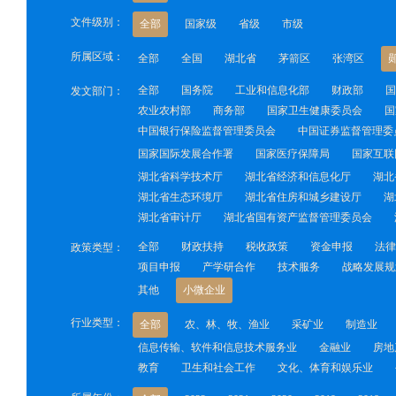
文件级别：
全部
国家级
省级
市级
所属区域：
全部
全国
湖北省
茅箭区
张湾区
全部
国务院
工业和信息化部
财政部
国
发文部门：
农业农村部
商务部
国家卫生健康委员会
国
中国银行保险监督管理委员会
中国证券监督管理委
国家国际发展合作署
国家医疗保障局
国家互联
湖北省科学技术厅
湖北省经济和信息化厅
湖北
湖北省生态环境厅
湖北省住房和城乡建设厅
湖
湖北省审计厅
湖北省国有资产监督管理委员会
全部
财政扶持
税收政策
资金申报
法律
政策类型：
项目申报
产学研合作
技术服务
战略发展规
其他
小微企业
行业类型：
全部
农、林、牧、渔业
采矿业
制造业
信息传输、软件和信息技术服务业
金融业
房地
教育
卫生和社会工作
文化、体育和娱乐业