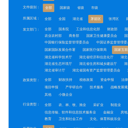
文件级别：
全部
国家级
省级
市级
所属区域：
全部
全国
湖北省
茅箭区
张湾区
全部
国务院
工业和信息化部
财政部
国
发文部门：
农业农村部
商务部
国家卫生健康委员会
国
中国银行保险监督管理委员会
中国证券监督管理委
国家国际发展合作署
国家医疗保障局
国家互联
湖北省科学技术厅
湖北省经济和信息化厅
湖北
湖北省生态环境厅
湖北省住房和城乡建设厅
湖
湖北省审计厅
湖北省国有资产监督管理委员会
全部
财政扶持
税收政策
资金申报
法律
政策类型：
项目申报
产学研合作
技术服务
战略发展规
其他
小微企业
行业类型：
全部
农、林、牧、渔业
采矿业
制造业
信息传输、软件和信息技术服务业
金融业
房地
教育
卫生和社会工作
文化、体育和娱乐业