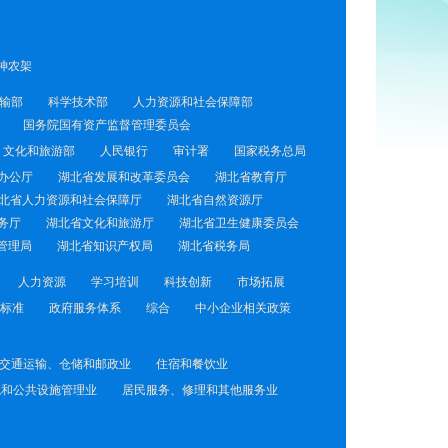
神农架
输部
科学技术部
人力资源和社会保障部
国务院国有资产监督管理委员会
文化和旅游部
人民银行
审计署
国家税务总局
办公厅
湖北省发展和改革委员会
湖北省教育厅
北省人力资源和社会保障厅
湖北省自然资源厅
务厅
湖北省文化和旅游厅
湖北省卫生健康委员会
管理局
湖北省知识产权局
湖北省税务局
人力资源
学习培训
科技创新
市场拓展
标准
政府服务体系
综合
中小企业相关政策
交通运输、仓储和邮政业
住宿和餐饮业
境和公共设施管理业
居民服务、修理和其他服务业