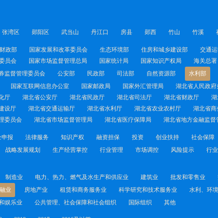
张湾区
郧阳区
武当山
丹江口
房县
郧西
竹山
竹溪
财政部
国家发展和改革委员会
生态环境部
住房和城乡建设部
交通运
委员会
国家市场监督管理总局
国家统计局
国家知识产权局
海关总署
券监督管理委员会
公安部
民政部
司法部
自然资源部
水利部
国家互联网信息办公室
国家邮政局
国家外汇管理局
湖北省人民政府
化厅
湖北省公安厅
湖北省民政厅
湖北省司法厅
湖北省财政厅
湖
建设厅
湖北省交通运输厅
湖北省水利厅
湖北省农业农村厅
湖北省商
理委员会
湖北省市场监督管理局
湖北省医疗保障局
湖北省地方金融监督
金申报
法律服务
知识产权
融资担保
投资
创业扶持
社会保障
战略发展规划
生产经营掌控
行业管理
市场调控
风险提示
行业
制造业
电力、热力、燃气及水生产和供应业
建筑业
批发和零售业
融业
房地产业
租赁和商务服务业
科学研究和技术服务业
水利、环
和娱乐业
公共管理、社会保障和社会组织
国际组织
其他