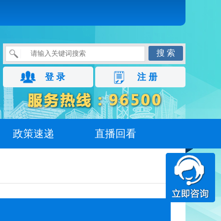
搜 索
登 录
注 册
政策速递
直播回看