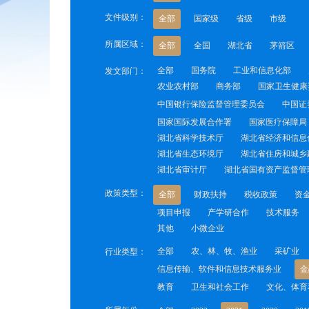
文件级别：
全部
国家级
省级
市级
所属区域：
全部
全国
湖北省
茅箭区
全部
国务院
工业和信息化部
发文部门：
农业农村部
商务部
国家卫生健康
中国银行保险监督管理委员会
中国证
国家国际发展合作署
国家医疗保障局
湖北省科学技术厅
湖北省经济和信息
湖北省生态环境厅
湖北省住房和城乡
湖北省审计厅
湖北省国有资产监督管
政策类型：
全部
财政扶持
税收政策
资
项目申报
产学研合作
技术服务
其他
小微企业
全部
农、林、牧、渔业
采矿业
行业类型：
信息传输、软件和信息技术服务业
金
教育
卫生和社会工作
文化、体育