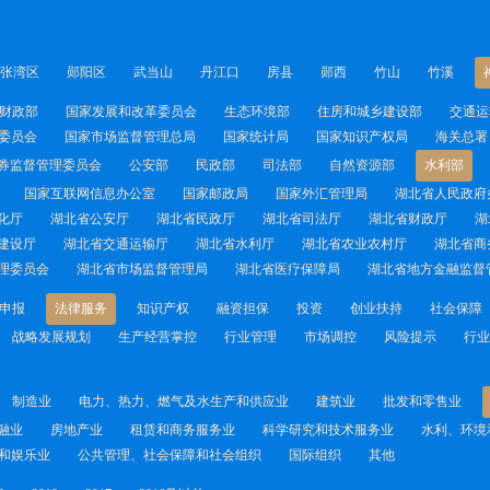
张湾区
郧阳区
武当山
丹江口
房县
郧西
竹山
竹溪
财政部
国家发展和改革委员会
生态环境部
住房和城乡建设部
交通运
委员会
国家市场监督管理总局
国家统计局
国家知识产权局
海关总署
券监督管理委员会
公安部
民政部
司法部
自然资源部
水利部
国家互联网信息办公室
国家邮政局
国家外汇管理局
湖北省人民政府
化厅
湖北省公安厅
湖北省民政厅
湖北省司法厅
湖北省财政厅
湖
建设厅
湖北省交通运输厅
湖北省水利厅
湖北省农业农村厅
湖北省商
理委员会
湖北省市场监督管理局
湖北省医疗保障局
湖北省地方金融监督
申报
法律服务
知识产权
融资担保
投资
创业扶持
社会保障
战略发展规划
生产经营掌控
行业管理
市场调控
风险提示
行业
制造业
电力、热力、燃气及水生产和供应业
建筑业
批发和零售业
融业
房地产业
租赁和商务服务业
科学研究和技术服务业
水利、环境
和娱乐业
公共管理、社会保障和社会组织
国际组织
其他