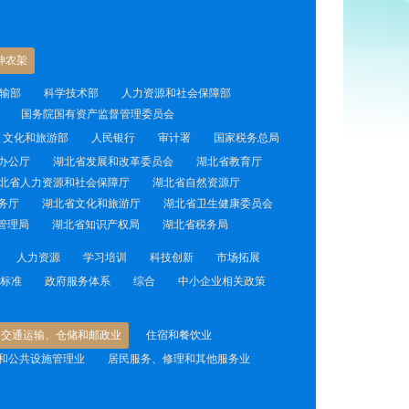
神农架
输部
科学技术部
人力资源和社会保障部
国务院国有资产监督管理委员会
文化和旅游部
人民银行
审计署
国家税务总局
办公厅
湖北省发展和改革委员会
湖北省教育厅
北省人力资源和社会保障厅
湖北省自然资源厅
务厅
湖北省文化和旅游厅
湖北省卫生健康委员会
管理局
湖北省知识产权局
湖北省税务局
人力资源
学习培训
科技创新
市场拓展
标准
政府服务体系
综合
中小企业相关政策
交通运输、仓储和邮政业
住宿和餐饮业
和公共设施管理业
居民服务、修理和其他服务业