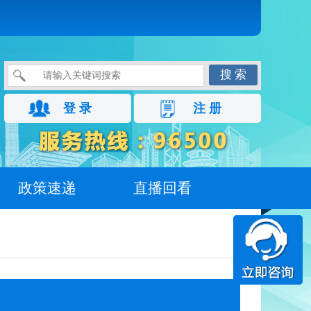
搜 索
登 录
注 册
政策速递
直播回看