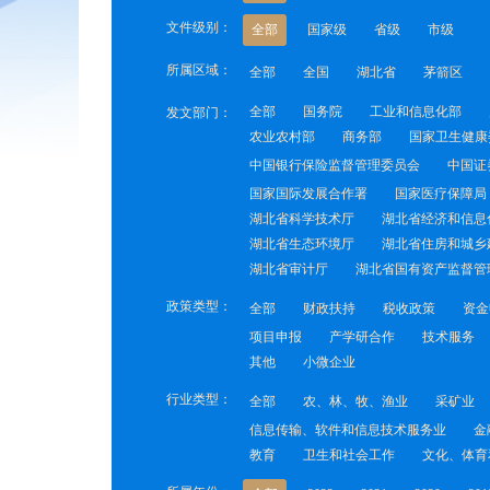
文件级别：
全部
国家级
省级
市级
所属区域：
全部
全国
湖北省
茅箭区
全部
国务院
工业和信息化部
发文部门：
农业农村部
商务部
国家卫生健康
中国银行保险监督管理委员会
中国证
国家国际发展合作署
国家医疗保障局
湖北省科学技术厅
湖北省经济和信息
湖北省生态环境厅
湖北省住房和城乡
湖北省审计厅
湖北省国有资产监督管
政策类型：
全部
财政扶持
税收政策
资金
项目申报
产学研合作
技术服务
其他
小微企业
行业类型：
全部
农、林、牧、渔业
采矿业
信息传输、软件和信息技术服务业
金
教育
卫生和社会工作
文化、体育