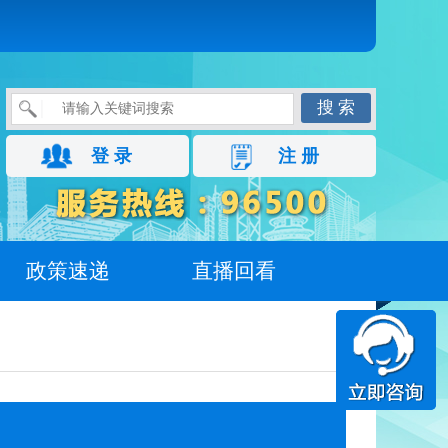
搜 索
登 录
注 册
政策速递
直播回看