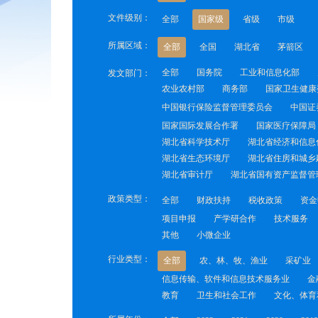
文件级别：
全部
国家级
省级
市级
所属区域：
全部
全国
湖北省
茅箭区
全部
国务院
工业和信息化部
发文部门：
农业农村部
商务部
国家卫生健康
中国银行保险监督管理委员会
中国证
国家国际发展合作署
国家医疗保障局
湖北省科学技术厅
湖北省经济和信息
湖北省生态环境厅
湖北省住房和城乡
湖北省审计厅
湖北省国有资产监督管
政策类型：
全部
财政扶持
税收政策
资金
项目申报
产学研合作
技术服务
其他
小微企业
行业类型：
全部
农、林、牧、渔业
采矿业
信息传输、软件和信息技术服务业
金
教育
卫生和社会工作
文化、体育