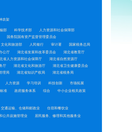
神农架
输部
科学技术部
人力资源和社会保障部
国务院国有资产监督管理委员会
文化和旅游部
人民银行
审计署
国家税务总局
办公厅
湖北省发展和改革委员会
湖北省教育厅
北省人力资源和社会保障厅
湖北省自然资源厅
务厅
湖北省文化和旅游厅
湖北省卫生健康委员会
管理局
湖北省知识产权局
湖北省税务局
人力资源
学习培训
科技创新
市场拓展
标准
政府服务体系
综合
中小企业相关政策
交通运输、仓储和邮政业
住宿和餐饮业
和公共设施管理业
居民服务、修理和其他服务业