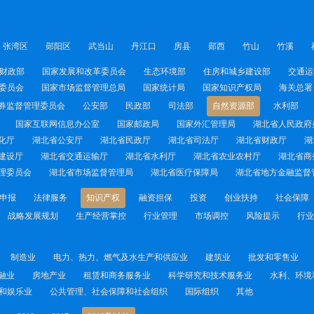
张湾区
郧阳区
武当山
丹江口
房县
郧西
竹山
竹溪
财政部
国家发展和改革委员会
生态环境部
住房和城乡建设部
交通运
委员会
国家市场监督管理总局
国家统计局
国家知识产权局
海关总署
券监督管理委员会
公安部
民政部
司法部
自然资源部
水利部
国家互联网信息办公室
国家邮政局
国家外汇管理局
湖北省人民政府
化厅
湖北省公安厅
湖北省民政厅
湖北省司法厅
湖北省财政厅
湖
建设厅
湖北省交通运输厅
湖北省水利厅
湖北省农业农村厅
湖北省商
理委员会
湖北省市场监督管理局
湖北省医疗保障局
湖北省地方金融监督
申报
法律服务
知识产权
融资担保
投资
创业扶持
社会保障
战略发展规划
生产经营掌控
行业管理
市场调控
风险提示
行业
制造业
电力、热力、燃气及水生产和供应业
建筑业
批发和零售业
融业
房地产业
租赁和商务服务业
科学研究和技术服务业
水利、环境
和娱乐业
公共管理、社会保障和社会组织
国际组织
其他