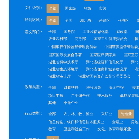
文件级别：
全部
国家级
省级
市级
所属区域：
全部
全国
湖北省
茅箭区
张湾区
全部
国务院
工业和信息化部
财政部
国
发文部门：
农业农村部
商务部
国家卫生健康委员会
国
中国银行保险监督管理委员会
中国证券监督管理委
国家国际发展合作署
国家医疗保障局
国家互联
湖北省科学技术厅
湖北省经济和信息化厅
湖北
湖北省生态环境厅
湖北省住房和城乡建设厅
湖
湖北省审计厅
湖北省国有资产监督管理委员会
政策类型：
全部
财政扶持
税收政策
资金申报
法律
项目申报
产学研合作
技术服务
战略发展规
其他
小微企业
行业类型：
全部
农、林、牧、渔业
采矿业
制造业
信息传输、软件和信息技术服务业
金融业
房地
教育
卫生和社会工作
文化、体育和娱乐业