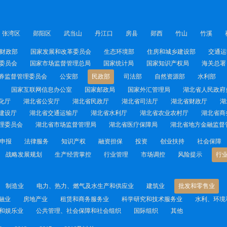
张湾区
郧阳区
武当山
丹江口
房县
郧西
竹山
竹溪
财政部
国家发展和改革委员会
生态环境部
住房和城乡建设部
交通运
委员会
国家市场监督管理总局
国家统计局
国家知识产权局
海关总署
券监督管理委员会
公安部
民政部
司法部
自然资源部
水利部
国家互联网信息办公室
国家邮政局
国家外汇管理局
湖北省人民政府
化厅
湖北省公安厅
湖北省民政厅
湖北省司法厅
湖北省财政厅
湖
建设厅
湖北省交通运输厅
湖北省水利厅
湖北省农业农村厅
湖北省商
理委员会
湖北省市场监督管理局
湖北省医疗保障局
湖北省地方金融监督
申报
法律服务
知识产权
融资担保
投资
创业扶持
社会保障
战略发展规划
生产经营掌控
行业管理
市场调控
风险提示
行
制造业
电力、热力、燃气及水生产和供应业
建筑业
批发和零售业
融业
房地产业
租赁和商务服务业
科学研究和技术服务业
水利、环境
和娱乐业
公共管理、社会保障和社会组织
国际组织
其他