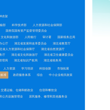
神农架
输部
科学技术部
人力资源和社会保障部
国务院国有资产监督管理委员会
文化和旅游部
人民银行
审计署
国家税务总局
办公厅
湖北省发展和改革委员会
湖北省教育厅
北省人力资源和社会保障厅
湖北省自然资源厅
务厅
湖北省文化和旅游厅
湖北省卫生健康委员会
管理局
湖北省知识产权局
湖北省税务局
人力资源
学习培训
科技创新
市场拓展
业标准
政府服务体系
综合
中小企业相关政策
交通运输、仓储和邮政业
住宿和餐饮业
和公共设施管理业
居民服务、修理和其他服务业