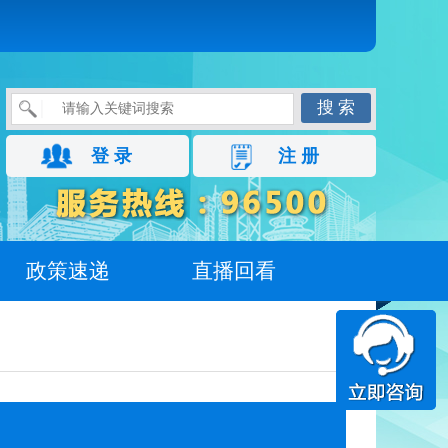
搜 索
登 录
注 册
政策速递
直播回看