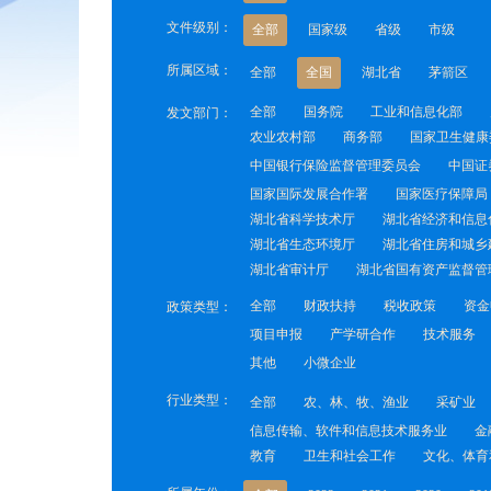
文件级别：
全部
国家级
省级
市级
所属区域：
全部
全国
湖北省
茅箭区
全部
国务院
工业和信息化部
发文部门：
农业农村部
商务部
国家卫生健康
中国银行保险监督管理委员会
中国证
国家国际发展合作署
国家医疗保障局
湖北省科学技术厅
湖北省经济和信息
湖北省生态环境厅
湖北省住房和城乡
湖北省审计厅
湖北省国有资产监督管
全部
财政扶持
税收政策
资金
政策类型：
项目申报
产学研合作
技术服务
其他
小微企业
行业类型：
全部
农、林、牧、渔业
采矿业
信息传输、软件和信息技术服务业
金
教育
卫生和社会工作
文化、体育