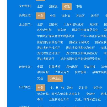
文件级别：
全部
国家级
省级
市级
所属区域：
全部
全国
湖北省
茅箭区
张湾区
全部
国务院
工业和信息化部
财政部
国
发文部门：
农业农村部
商务部
国家卫生健康委员会
国
中国银行保险监督管理委员会
中国证券监督管理委
国家国际发展合作署
国家医疗保障局
国家互联
湖北省科学技术厅
湖北省经济和信息化厅
湖北
湖北省生态环境厅
湖北省住房和城乡建设厅
湖
湖北省审计厅
湖北省国有资产监督管理委员会
全部
财政扶持
税收政策
资金申报
法律
政策类型：
项目申报
产学研合作
技术服务
战略发展规
其他
小微企业
行业类型：
全部
农、林、牧、渔业
采矿业
制造业
信息传输、软件和信息技术服务业
金融业
房地
教育
卫生和社会工作
文化、体育和娱乐业