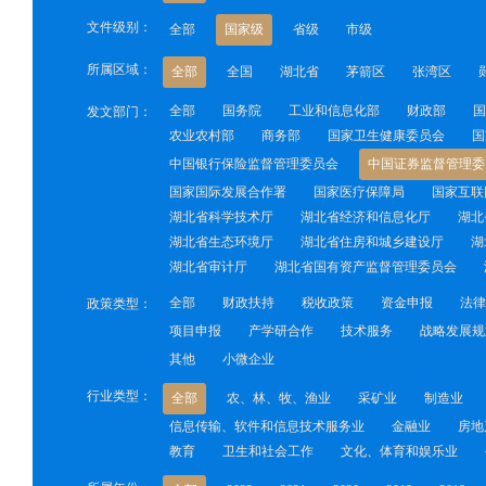
文件级别：
全部
国家级
省级
市级
所属区域：
全部
全国
湖北省
茅箭区
张湾区
全部
国务院
工业和信息化部
财政部
国
发文部门：
农业农村部
商务部
国家卫生健康委员会
国
中国银行保险监督管理委员会
中国证券监督管理委
国家国际发展合作署
国家医疗保障局
国家互联
湖北省科学技术厅
湖北省经济和信息化厅
湖北
湖北省生态环境厅
湖北省住房和城乡建设厅
湖
湖北省审计厅
湖北省国有资产监督管理委员会
全部
财政扶持
税收政策
资金申报
法律
政策类型：
项目申报
产学研合作
技术服务
战略发展规
其他
小微企业
行业类型：
全部
农、林、牧、渔业
采矿业
制造业
信息传输、软件和信息技术服务业
金融业
房地
教育
卫生和社会工作
文化、体育和娱乐业