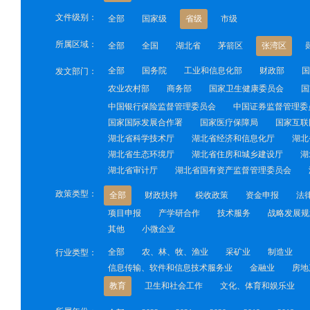
文件级别：
全部
国家级
省级
市级
所属区域：
全部
全国
湖北省
茅箭区
张湾区
全部
国务院
工业和信息化部
财政部
国
发文部门：
农业农村部
商务部
国家卫生健康委员会
国
中国银行保险监督管理委员会
中国证券监督管理委
国家国际发展合作署
国家医疗保障局
国家互联
湖北省科学技术厅
湖北省经济和信息化厅
湖北
湖北省生态环境厅
湖北省住房和城乡建设厅
湖
湖北省审计厅
湖北省国有资产监督管理委员会
政策类型：
全部
财政扶持
税收政策
资金申报
法
项目申报
产学研合作
技术服务
战略发展规
其他
小微企业
全部
农、林、牧、渔业
采矿业
制造业
行业类型：
信息传输、软件和信息技术服务业
金融业
房地
教育
卫生和社会工作
文化、体育和娱乐业