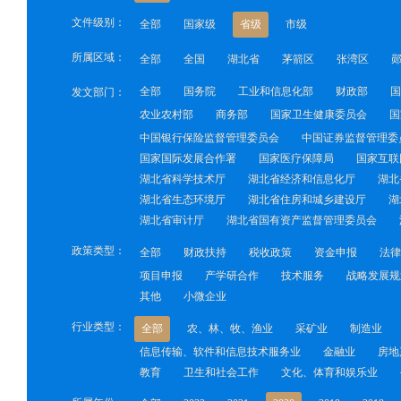
文件级别：
全部
国家级
省级
市级
所属区域：
全部
全国
湖北省
茅箭区
张湾区
全部
国务院
工业和信息化部
财政部
国
发文部门：
农业农村部
商务部
国家卫生健康委员会
国
中国银行保险监督管理委员会
中国证券监督管理委
国家国际发展合作署
国家医疗保障局
国家互联
湖北省科学技术厅
湖北省经济和信息化厅
湖北
湖北省生态环境厅
湖北省住房和城乡建设厅
湖
湖北省审计厅
湖北省国有资产监督管理委员会
政策类型：
全部
财政扶持
税收政策
资金申报
法律
项目申报
产学研合作
技术服务
战略发展规
其他
小微企业
行业类型：
全部
农、林、牧、渔业
采矿业
制造业
信息传输、软件和信息技术服务业
金融业
房地
教育
卫生和社会工作
文化、体育和娱乐业