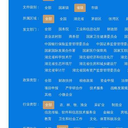
文件级别：
全部
国家级
省级
市级
所属区域：
全部
全国
湖北省
茅箭区
张湾区
全部
国务院
工业和信息化部
财政部
国
发文部门：
农业农村部
商务部
国家卫生健康委员会
国
中国银行保险监督管理委员会
中国证券监督管理委
国家国际发展合作署
国家医疗保障局
国家互联
湖北省科学技术厅
湖北省经济和信息化厅
湖北
湖北省生态环境厅
湖北省住房和城乡建设厅
湖
湖北省审计厅
湖北省国有资产监督管理委员会
政策类型：
全部
财政扶持
税收政策
资金申报
法律
项目申报
产学研合作
技术服务
战略发展规
其他
小微企业
行业类型：
全部
农、林、牧、渔业
采矿业
制造业
信息传输、软件和信息技术服务业
金融业
房地
教育
卫生和社会工作
文化、体育和娱乐业