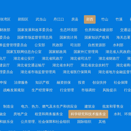
张湾区
郧阳区
武当山
丹江口
房县
郧西
竹山
竹溪
财政部
国家发展和改革委员会
生态环境部
住房和城乡建设部
交通运
委员会
国家市场监督管理总局
国家统计局
国家知识产权局
海关总署
券监督管理委员会
公安部
民政部
司法部
自然资源部
水利部
国家互联网信息办公室
国家邮政局
国家外汇管理局
湖北省人民政府
化厅
湖北省公安厅
湖北省民政厅
湖北省司法厅
湖北省财政厅
湖
建设厅
湖北省交通运输厅
湖北省水利厅
湖北省农业农村厅
湖北省商
理委员会
湖北省市场监督管理局
湖北省医疗保障局
湖北省地方金融监督
申报
法律服务
知识产权
融资担保
投资
创业扶持
社会保障
战略发展规划
生产经营掌控
行业管理
市场调控
风险提示
行业
制造业
电力、热力、燃气及水生产和供应业
建筑业
批发和零售业
融业
房地产业
租赁和商务服务业
科学研究和技术服务业
水利、环
和娱乐业
公共管理、社会保障和社会组织
国际组织
其他