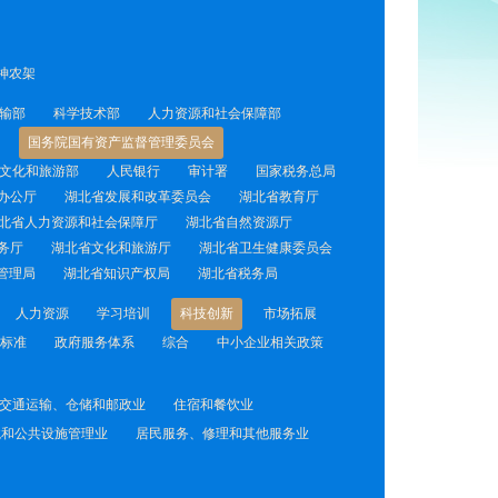
神农架
输部
科学技术部
人力资源和社会保障部
国务院国有资产监督管理委员会
文化和旅游部
人民银行
审计署
国家税务总局
办公厅
湖北省发展和改革委员会
湖北省教育厅
北省人力资源和社会保障厅
湖北省自然资源厅
务厅
湖北省文化和旅游厅
湖北省卫生健康委员会
管理局
湖北省知识产权局
湖北省税务局
人力资源
学习培训
科技创新
市场拓展
标准
政府服务体系
综合
中小企业相关政策
交通运输、仓储和邮政业
住宿和餐饮业
境和公共设施管理业
居民服务、修理和其他服务业