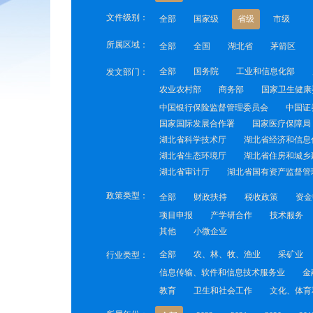
文件级别：
全部
国家级
省级
市级
所属区域：
全部
全国
湖北省
茅箭区
全部
国务院
工业和信息化部
发文部门：
农业农村部
商务部
国家卫生健康
中国银行保险监督管理委员会
中国证
国家国际发展合作署
国家医疗保障局
湖北省科学技术厅
湖北省经济和信息
湖北省生态环境厅
湖北省住房和城乡
湖北省审计厅
湖北省国有资产监督管
政策类型：
全部
财政扶持
税收政策
资金
项目申报
产学研合作
技术服务
其他
小微企业
全部
农、林、牧、渔业
采矿业
行业类型：
信息传输、软件和信息技术服务业
金
教育
卫生和社会工作
文化、体育