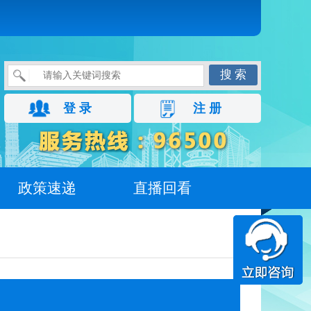
搜 索
登 录
注 册
政策速递
直播回看