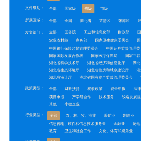
文件级别：
全部
国家级
省级
市级
所属区域：
全部
全国
湖北省
茅箭区
张湾区
全部
国务院
工业和信息化部
财政部
国
发文部门：
农业农村部
商务部
国家卫生健康委员会
国
中国银行保险监督管理委员会
中国证券监督管理委
国家国际发展合作署
国家医疗保障局
国家互联
湖北省科学技术厅
湖北省经济和信息化厅
湖北
湖北省生态环境厅
湖北省住房和城乡建设厅
湖
湖北省审计厅
湖北省国有资产监督管理委员会
政策类型：
全部
财政扶持
税收政策
资金申报
法律
项目申报
产学研合作
技术服务
战略发展规
其他
小微企业
行业类型：
全部
农、林、牧、渔业
采矿业
制造业
信息传输、软件和信息技术服务业
金融业
房地
教育
卫生和社会工作
文化、体育和娱乐业