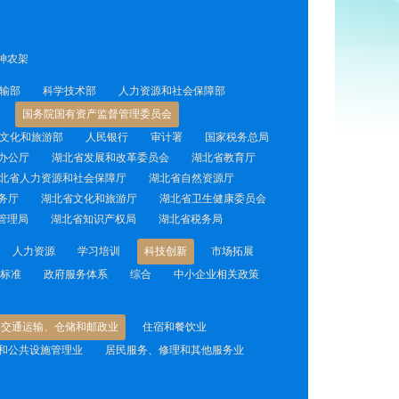
神农架
输部
科学技术部
人力资源和社会保障部
国务院国有资产监督管理委员会
文化和旅游部
人民银行
审计署
国家税务总局
办公厅
湖北省发展和改革委员会
湖北省教育厅
北省人力资源和社会保障厅
湖北省自然资源厅
务厅
湖北省文化和旅游厅
湖北省卫生健康委员会
管理局
湖北省知识产权局
湖北省税务局
人力资源
学习培训
科技创新
市场拓展
标准
政府服务体系
综合
中小企业相关政策
交通运输、仓储和邮政业
住宿和餐饮业
和公共设施管理业
居民服务、修理和其他服务业