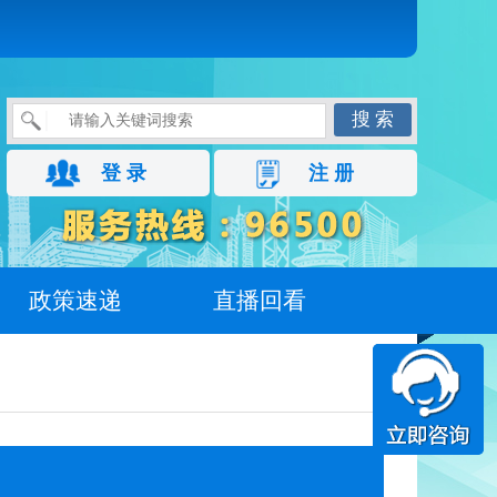
搜 索
登 录
注 册
政策速递
直播回看