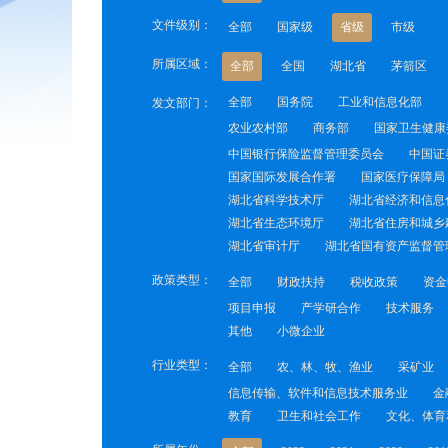
文件级别：
全部
国家级
省级
市级
所属区域：
全部
全国
湖北省
茅箭区
全部
国务院
工业和信息化部
发文部门：
农业农村部
商务部
国家卫生健康
中国银行保险监督管理委员会
中国证
国家国际发展合作署
国家医疗保障局
湖北省科学技术厅
湖北省经济和信息
湖北省生态环境厅
湖北省住房和城乡
湖北省审计厅
湖北省国有资产监督管
政策类型：
全部
财政扶持
税收政策
资金
项目申报
产学研合作
技术服务
其他
小微企业
行业类型：
全部
农、林、牧、渔业
采矿业
信息传输、软件和信息技术服务业
金
教育
卫生和社会工作
文化、体育