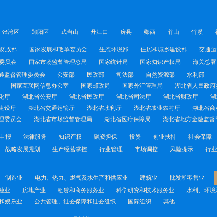
张湾区
郧阳区
武当山
丹江口
房县
郧西
竹山
竹溪
财政部
国家发展和改革委员会
生态环境部
住房和城乡建设部
交通运
委员会
国家市场监督管理总局
国家统计局
国家知识产权局
海关总署
券监督管理委员会
公安部
民政部
司法部
自然资源部
水利部
国家互联网信息办公室
国家邮政局
国家外汇管理局
湖北省人民政府
化厅
湖北省公安厅
湖北省民政厅
湖北省司法厅
湖北省财政厅
湖
建设厅
湖北省交通运输厅
湖北省水利厅
湖北省农业农村厅
湖北省商
理委员会
湖北省市场监督管理局
湖北省医疗保障局
湖北省地方金融监督
申报
法律服务
知识产权
融资担保
投资
创业扶持
社会保障
战略发展规划
生产经营掌控
行业管理
市场调控
风险提示
行业
制造业
电力、热力、燃气及水生产和供应业
建筑业
批发和零售业
融业
房地产业
租赁和商务服务业
科学研究和技术服务业
水利、环境
和娱乐业
公共管理、社会保障和社会组织
国际组织
其他