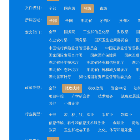
文件级别：
全部
国家级
省级
市级
所属区域：
全部
全国
湖北省
茅箭区
张湾区
全部
国务院
工业和信息化部
财政部
国
发文部门：
农业农村部
商务部
国家卫生健康委员会
国
中国银行保险监督管理委员会
中国证券监督管理委
国家国际发展合作署
国家医疗保障局
国家互联
湖北省科学技术厅
湖北省经济和信息化厅
湖北
湖北省生态环境厅
湖北省住房和城乡建设厅
湖
湖北省审计厅
湖北省国有资产监督管理委员会
政策类型：
全部
财政扶持
税收政策
资金申报
法
项目申报
产学研合作
技术服务
战略发展规
其他
小微企业
行业类型：
全部
农、林、牧、渔业
采矿业
制造业
信息传输、软件和信息技术服务业
金融业
房地
教育
卫生和社会工作
文化、体育和娱乐业