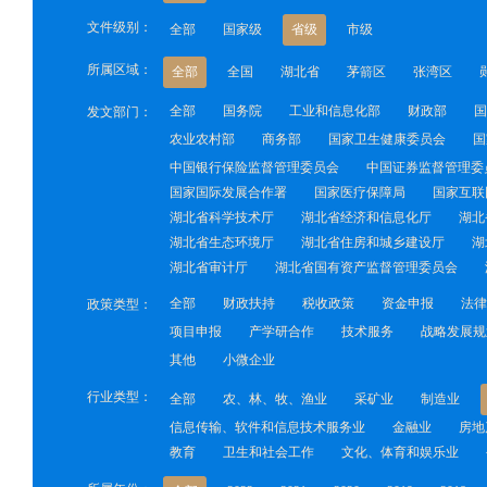
文件级别：
全部
国家级
省级
市级
所属区域：
全部
全国
湖北省
茅箭区
张湾区
全部
国务院
工业和信息化部
财政部
国
发文部门：
农业农村部
商务部
国家卫生健康委员会
国
中国银行保险监督管理委员会
中国证券监督管理委
国家国际发展合作署
国家医疗保障局
国家互联
湖北省科学技术厅
湖北省经济和信息化厅
湖北
湖北省生态环境厅
湖北省住房和城乡建设厅
湖
湖北省审计厅
湖北省国有资产监督管理委员会
全部
财政扶持
税收政策
资金申报
法律
政策类型：
项目申报
产学研合作
技术服务
战略发展规
其他
小微企业
行业类型：
全部
农、林、牧、渔业
采矿业
制造业
信息传输、软件和信息技术服务业
金融业
房地
教育
卫生和社会工作
文化、体育和娱乐业