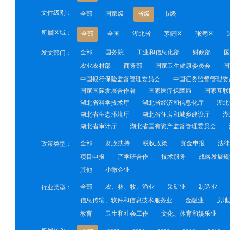
文件级别：
全部
国家级
省级
市级
所属区域：
全部
全国
湖北省
茅箭区
张湾区
全部
国务院
工业和信息化部
财政部
国
发文部门：
农业农村部
商务部
国家卫生健康委员会
国
中国银行保险监督管理委员会
中国证券监督管理委
国家国际发展合作署
国家医疗保障局
国家互联
湖北省科学技术厅
湖北省经济和信息化厅
湖北
湖北省生态环境厅
湖北省住房和城乡建设厅
湖
湖北省审计厅
湖北省国有资产监督管理委员会
全部
财政扶持
税收政策
资金申报
法律
政策类型：
项目申报
产学研合作
技术服务
战略发展规
其他
小微企业
全部
农、林、牧、渔业
采矿业
制造业
行业类型：
信息传输、软件和信息技术服务业
金融业
房地
教育
卫生和社会工作
文化、体育和娱乐业