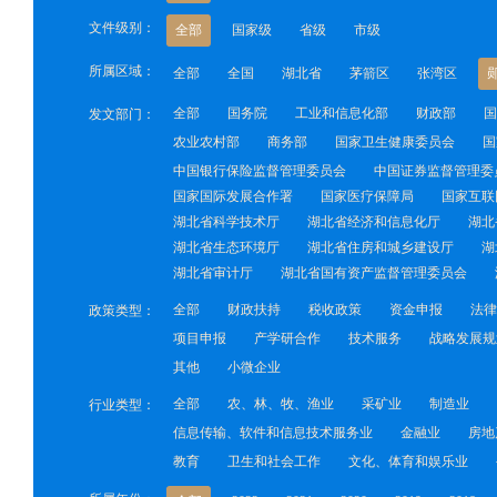
文件级别：
全部
国家级
省级
市级
所属区域：
全部
全国
湖北省
茅箭区
张湾区
全部
国务院
工业和信息化部
财政部
国
发文部门：
农业农村部
商务部
国家卫生健康委员会
国
中国银行保险监督管理委员会
中国证券监督管理委
国家国际发展合作署
国家医疗保障局
国家互联
湖北省科学技术厅
湖北省经济和信息化厅
湖北
湖北省生态环境厅
湖北省住房和城乡建设厅
湖
湖北省审计厅
湖北省国有资产监督管理委员会
全部
财政扶持
税收政策
资金申报
法律
政策类型：
项目申报
产学研合作
技术服务
战略发展规
其他
小微企业
全部
农、林、牧、渔业
采矿业
制造业
行业类型：
信息传输、软件和信息技术服务业
金融业
房地
教育
卫生和社会工作
文化、体育和娱乐业