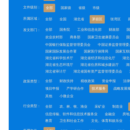
文件级别：
全部
国家级
省级
市级
所属区域：
全部
全国
湖北省
茅箭区
张湾区
全部
国务院
工业和信息化部
财政部
国
发文部门：
农业农村部
商务部
国家卫生健康委员会
国
中国银行保险监督管理委员会
中国证券监督管理委
国家国际发展合作署
国家医疗保障局
国家互联
湖北省科学技术厅
湖北省经济和信息化厅
湖北
湖北省生态环境厅
湖北省住房和城乡建设厅
湖
湖北省审计厅
湖北省国有资产监督管理委员会
全部
财政扶持
税收政策
资金申报
法律
政策类型：
项目申报
产学研合作
技术服务
战略发展
其他
小微企业
行业类型：
全部
农、林、牧、渔业
采矿业
制造业
信息传输、软件和信息技术服务业
金融业
房地
教育
卫生和社会工作
文化、体育和娱乐业