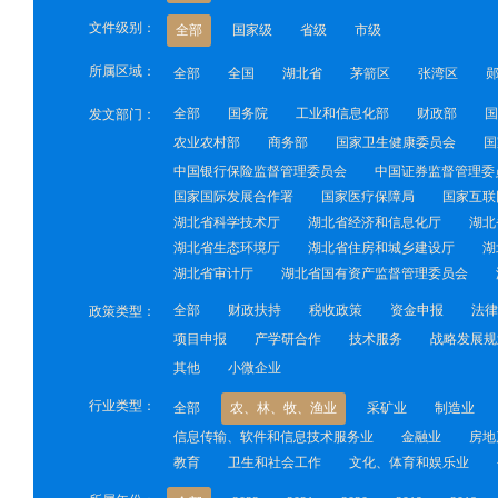
文件级别：
全部
国家级
省级
市级
所属区域：
全部
全国
湖北省
茅箭区
张湾区
全部
国务院
工业和信息化部
财政部
国
发文部门：
农业农村部
商务部
国家卫生健康委员会
国
中国银行保险监督管理委员会
中国证券监督管理委
国家国际发展合作署
国家医疗保障局
国家互联
湖北省科学技术厅
湖北省经济和信息化厅
湖北
湖北省生态环境厅
湖北省住房和城乡建设厅
湖
湖北省审计厅
湖北省国有资产监督管理委员会
全部
财政扶持
税收政策
资金申报
法律
政策类型：
项目申报
产学研合作
技术服务
战略发展规
其他
小微企业
行业类型：
全部
农、林、牧、渔业
采矿业
制造业
信息传输、软件和信息技术服务业
金融业
房地
教育
卫生和社会工作
文化、体育和娱乐业