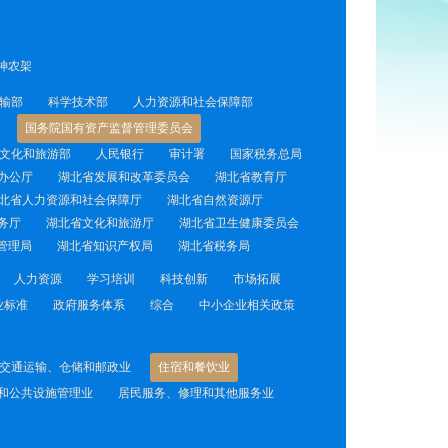
神农架
输部
科学技术部
人力资源和社会保障部
国务院国有资产监督管理委员会
文化和旅游部
人民银行
审计署
国家税务总局
办公厅
湖北省发展和改革委员会
湖北省教育厅
北省人力资源和社会保障厅
湖北省自然资源厅
务厅
湖北省文化和旅游厅
湖北省卫生健康委员会
管理局
湖北省知识产权局
湖北省税务局
人力资源
学习培训
科技创新
市场拓展
业标准
政府服务体系
综合
中小企业相关政策
交通运输、仓储和邮政业
住宿和餐饮业
和公共设施管理业
居民服务、修理和其他服务业