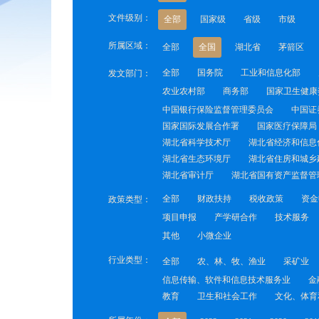
文件级别：
全部
国家级
省级
市级
所属区域：
全部
全国
湖北省
茅箭区
全部
国务院
工业和信息化部
发文部门：
农业农村部
商务部
国家卫生健康
中国银行保险监督管理委员会
中国证
国家国际发展合作署
国家医疗保障局
湖北省科学技术厅
湖北省经济和信息
湖北省生态环境厅
湖北省住房和城乡
湖北省审计厅
湖北省国有资产监督管
全部
财政扶持
税收政策
资金
政策类型：
项目申报
产学研合作
技术服务
其他
小微企业
行业类型：
全部
农、林、牧、渔业
采矿业
信息传输、软件和信息技术服务业
金
教育
卫生和社会工作
文化、体育