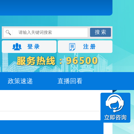
搜 索
登 录
注 册
政策速递
直播回看