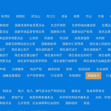
张湾区
郧阳区
武当山
丹江口
房县
郧西
竹山
竹溪
财政部
国家发展和改革委员会
生态环境部
住房和城乡建设部
交通运
委员会
国家市场监督管理总局
国家统计局
国家知识产权局
海关总署
券监督管理委员会
公安部
民政部
司法部
自然资源部
水利部
国家互联网信息办公室
国家邮政局
国家外汇管理局
湖北省人民政府
化厅
湖北省公安厅
湖北省民政厅
湖北省司法厅
湖北省财政厅
湖
建设厅
湖北省交通运输厅
湖北省水利厅
湖北省农业农村厅
湖北省商
理委员会
湖北省市场监督管理局
湖北省医疗保障局
湖北省地方金融监督
申报
法律服务
知识产权
融资担保
投资
创业扶持
社会保障
战略发展规划
生产经营掌控
行业管理
市场调控
风险提示
行
制造业
电力、热力、燃气及水生产和供应业
建筑业
批发和零售业
融业
房地产业
租赁和商务服务业
科学研究和技术服务业
水利、环境
和娱乐业
公共管理、社会保障和社会组织
国际组织
其他